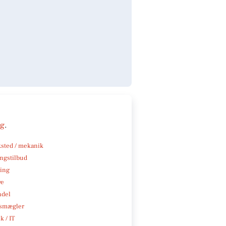
ng
.
sted / mekanik
ngstilbud
ning
ve
ndel
smægler
k / IT