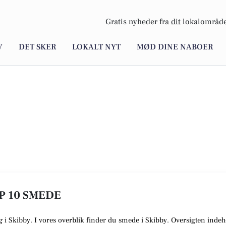
Gratis nyheder fra
dit
lokalområde
V
DET SKER
LOKALT NYT
MØD DINE NABOER
OP 10 SMEDE
g i Skibby. I vores overblik finder du smede i Skibby. Oversigten indeh