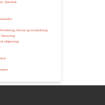
d / flyttefolk
rhandler
 forvaltning, forsvar og socialsikring
/ Tatovering
isk rådgivning
r
rked
pudser