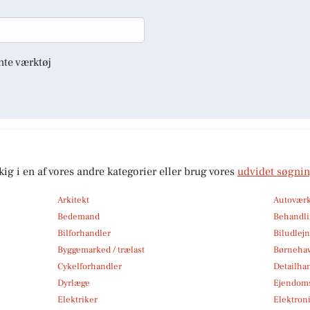
nte værktøj
kig i en af vores andre kategorier eller brug vores
udvidet søgni
Arkitekt
Autoværk
Bedemand
Behandli
Bilforhandler
Biludlej
Byggemarked / trælast
Børneha
Cykelforhandler
Detailha
Dyrlæge
Ejendom
Elektriker
Elektroni