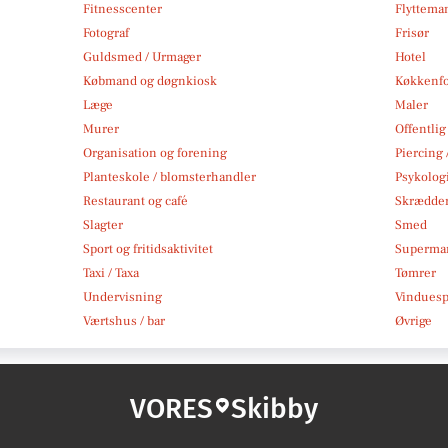
Fitnesscenter
Flytteman
Fotograf
Frisør
Guldsmed / Urmager
Hotel
Købmand og døgnkiosk
Køkkenfo
Læge
Maler
Murer
Offentlig
Organisation og forening
Piercing 
Planteskole / blomsterhandler
Psykolog
Restaurant og café
Skrædde
Slagter
Smed
Sport og fritidsaktivitet
Superma
Taxi / Taxa
Tømrer
Undervisning
Vindues
Værtshus / bar
Øvrige
VORES
Skibby