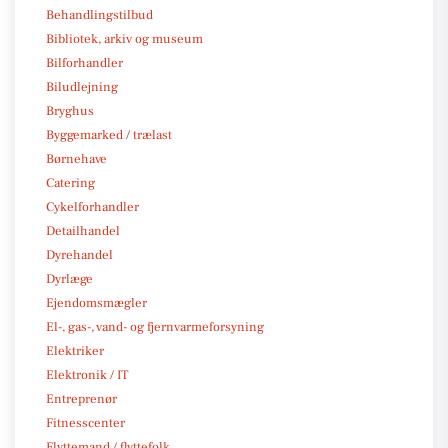
Behandlingstilbud
Bibliotek, arkiv og museum
Bilforhandler
Biludlejning
Bryghus
Byggemarked / trælast
Børnehave
Catering
Cykelforhandler
Detailhandel
Dyrehandel
Dyrlæge
Ejendomsmægler
El-, gas-, vand- og fjernvarmeforsyning
Elektriker
Elektronik / IT
Entreprenør
Fitnesscenter
Flyttemand / flyttefolk