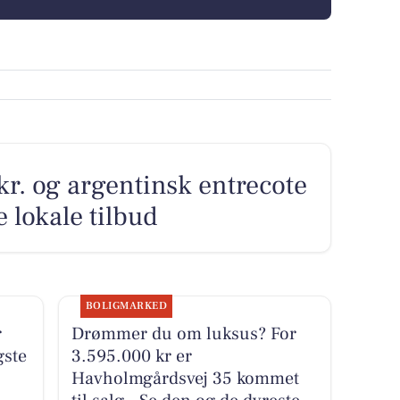
 kr. og argentinsk entrecote
de lokale tilbud
BOLIGMARKED
r
Drømmer du om luksus? For
gste
3.595.000 kr er
Havholmgårdsvej 35 kommet