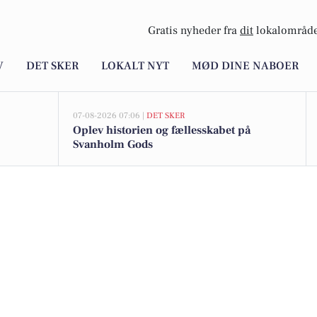
Gratis nyheder fra
dit
lokalområde
V
DET SKER
LOKALT NYT
MØD DINE NABOER
07-08-2026 07:06 |
DET SKER
Oplev historien og fællesskabet på
Svanholm Gods