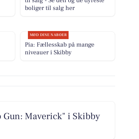
til salg - Se den og de dyreste
boliger til salg her
MØD DINE NABOER
Pia: Fællesskab på mange
niveauer i Skibby
p Gun: Maverick" i Skibby