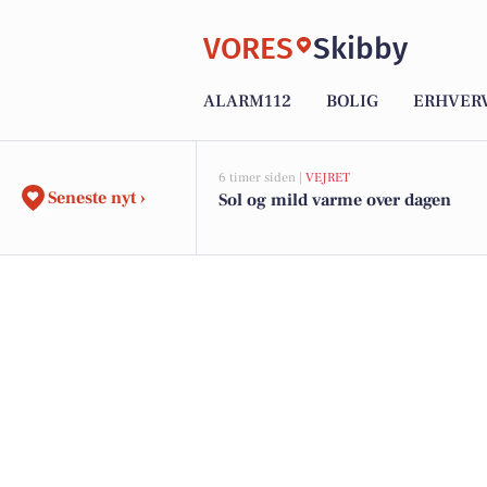
VORES
Skibby
ALARM112
BOLIG
ERHVER
6 timer siden |
VEJRET
Seneste nyt ›
Sol og mild varme over dagen