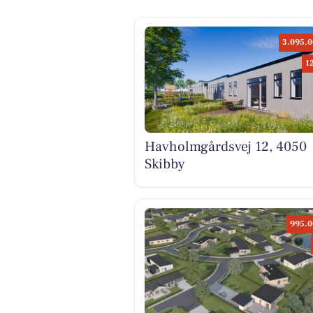
3.095.0
1
Havholmgårdsvej 12, 4050
Skibby
995.0