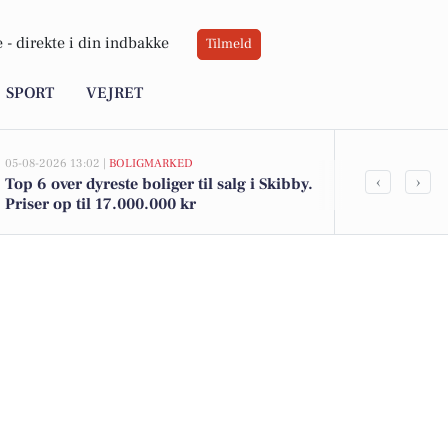
 -
direkte i din indbakke
Tilmeld
SPORT
VEJRET
05-08-2026 13:02 |
BOLIGMARKED
05-08-2026 13:02
‹
›
Top 6 over dyreste boliger til salg i Skibby.
Havholmgårds
Priser op til 17.000.000 kr
kommet til s
boligerne he