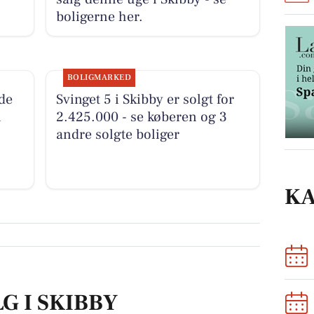
boligerne her.
BOLIGMARKED
de
Svinget 5 i Skibby er solgt for
n
2.425.000 - se køberen og 3
andre solgte boliger
K
G I SKIBBY