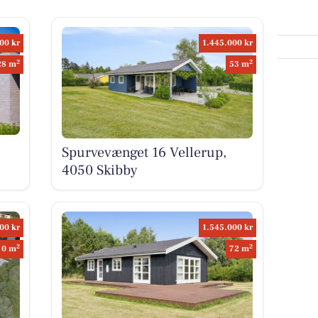
00 kr
1.445.000 kr
2
2
28 m
53 m
Spurvevænget 16 Vellerup,
4050 Skibby
00 kr
1.545.000 kr
2
2
0 m
72 m