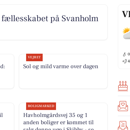
V
g fællesskabet på Svanholm
💧
VEJRET
💨
4
d:
Sol og mild varme over dagen
BOLIGMARKED
il
Havholmgårdsvej 35 og 1
anden boliger er kommet til
salg denne uge i Skibby - se