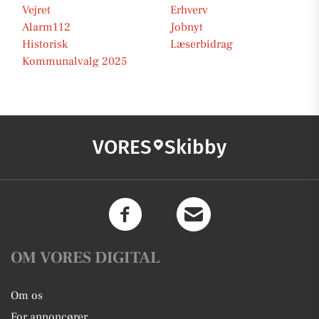
Vejret
Erhverv
Alarm112
Jobnyt
Historisk
Læserbidrag
Kommunalvalg 2025
VORES
Skibby
OM VORES DIGITAL
Om os
For annoncører