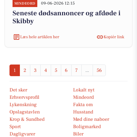
09-06-2026 12:15
MINDEORD
Seneste dødsannoncer og afdøde i
Skibby
Læs hele artiklen her
Kopiér link
1
2
3
4
5
6
7
...
56
Det sker
Lokalt nyt
Erhvervsprofil
Mindeord
Lykønskning
Fakta om
Opslagstavlen
Husstand
Krop & Sundhed
Mød dine naboer
Sport
Boligmarked
Dagligvarer
Biler