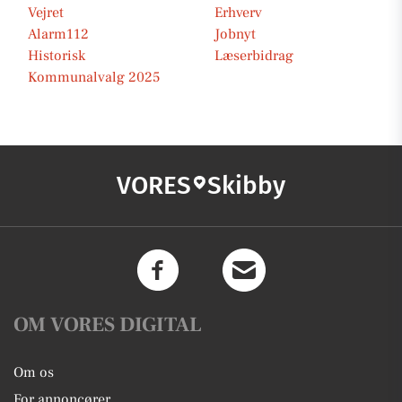
Vejret
Erhverv
Alarm112
Jobnyt
Historisk
Læserbidrag
Kommunalvalg 2025
VORES
Skibby
OM VORES DIGITAL
Om os
For annoncører