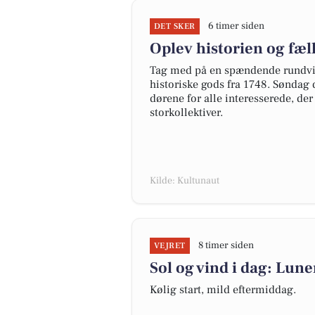
6 timer siden
DET SKER
Oplev historien og fæ
Tag med på en spændende rundvi
historiske gods fra 1748. Søndag
dørene for alle interesserede, der 
storkollektiver.
Kilde: Kultunaut
8 timer siden
VEJRET
Sol og vind i dag: Lun
Kølig start, mild eftermiddag.