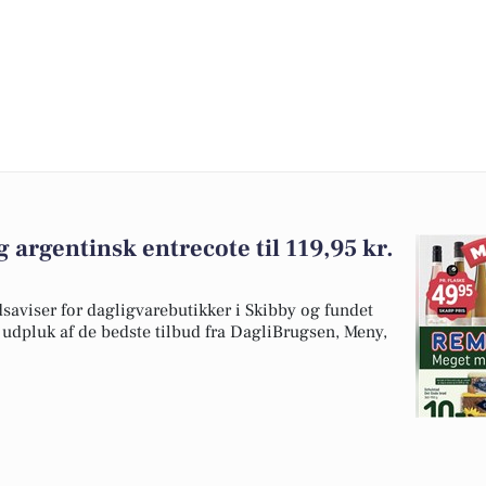
og argentinsk entrecote til 119,95 kr.
dsaviser for dagligvarebutikker i Skibby og fundet
t udpluk af de bedste tilbud fra DagliBrugsen, Meny,