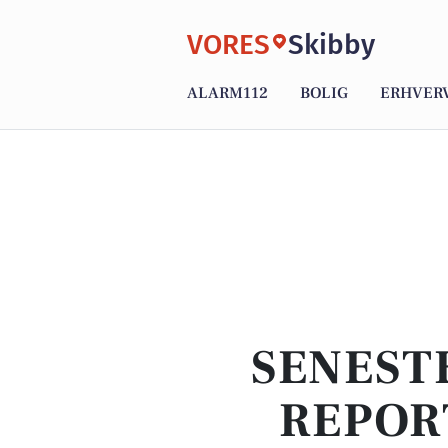
VORES
Skibby
ALARM112
BOLIG
ERHVER
SENEST
REPOR