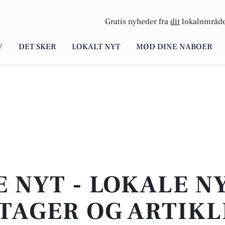
Gratis nyheder fra
dit
lokalområde
V
DET SKER
LOKALT NYT
MØD DINE NABOER
E NYT - LOKALE N
TAGER OG ARTIKL