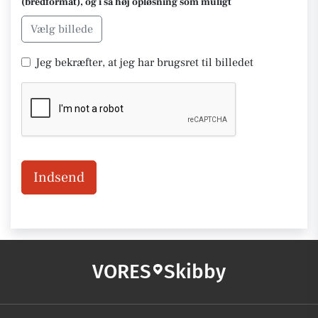
(bredformat), og i så høj opløsning som muligt
Vælg billede
Jeg bekræfter, at jeg har brugsret til billedet
Indsend
VORES
Skibby