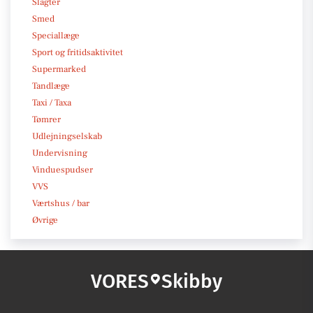
Slagter
Smed
Speciallæge
Sport og fritidsaktivitet
Supermarked
Tandlæge
Taxi / Taxa
Tømrer
Udlejningselskab
Undervisning
Vinduespudser
VVS
Værtshus / bar
Øvrige
VORES
Skibby