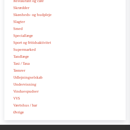
Restaurant og café
Skrædder
Skønheds- og hudpleje
Slagter
Smed
Speciallæge
Sport og fritidsaktivitet
Supermarked
Tandlæge
Taxi / Taxa
Tømrer
Udlejningselskab
Undervisning
Vinduespudser
VVS
Værtshus / bar
Øvrige