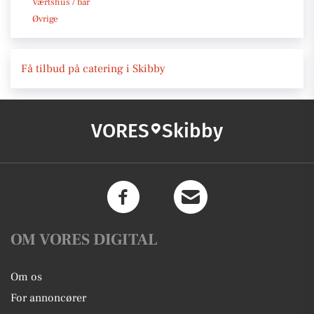
Værtshus / bar
Øvrige
Få tilbud på catering i Skibby
VORES
Skibby
OM VORES DIGITAL
Om os
For annoncører