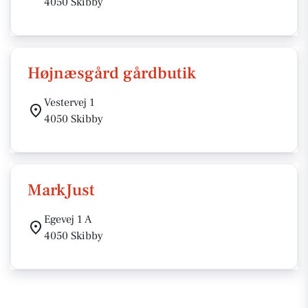
4050 Skibby
Højnæsgård gårdbutik
Vestervej 1
4050 Skibby
MarkJust
Egevej 1 A
4050 Skibby