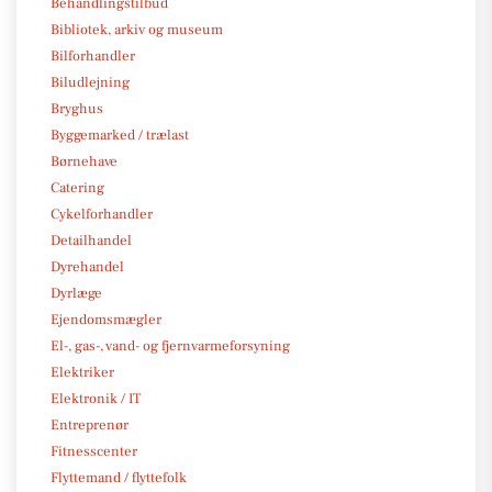
Behandlingstilbud
Bibliotek, arkiv og museum
Bilforhandler
Biludlejning
Bryghus
Byggemarked / trælast
Børnehave
Catering
Cykelforhandler
Detailhandel
Dyrehandel
Dyrlæge
Ejendomsmægler
El-, gas-, vand- og fjernvarmeforsyning
Elektriker
Elektronik / IT
Entreprenør
Fitnesscenter
Flyttemand / flyttefolk