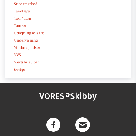
Supermarked
Tandlæge
Taxi / Taxa
Tømrer
Udlejningselskab
Undervisning
Vinduespudser
VVS
Værtshus / bar
Øvrige
VORES
Skibby