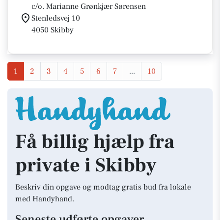
c/o. Marianne Grønkjær Sørensen
Stenledsvej 10
4050 Skibby
1
2
3
4
5
6
7
...
10
Få billig hjælp fra
private i Skibby
Beskriv din opgave og modtag gratis bud fra lokale
med Handyhand.
Seneste udførte opgaver