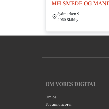
MH SMEDE OG MANDSK
Sydmarken 9
4050 Skibby
OM VORES DIGITAL
Om os
For annoncører