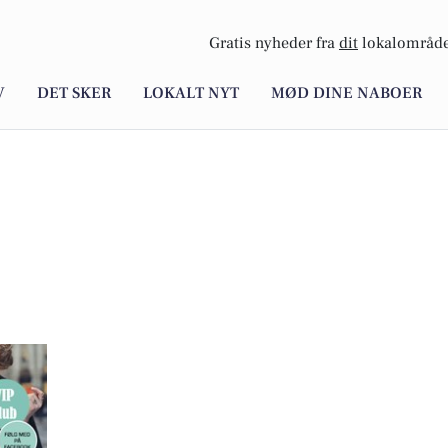
Gratis nyheder fra
dit
lokalområde
V
DET SKER
LOKALT NYT
MØD DINE NABOER