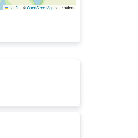
Leaflet
|
©
OpenStreetMap
contributors