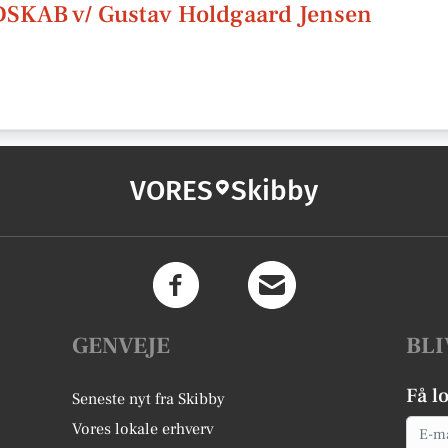
AB v/ Gustav Holdgaard Jensen
VORES
Skibby
GENVEJE
BLI
Få l
Seneste nyt fra Skibby
Email
Vores lokale erhverv