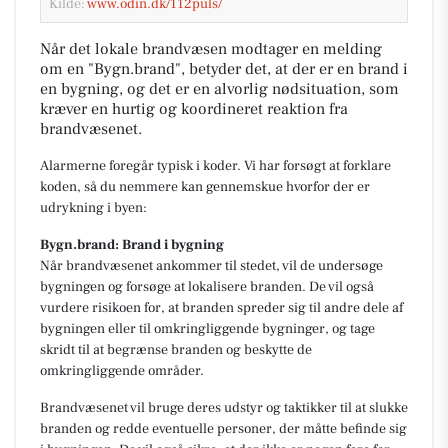
Kilde:
www.odin.dk/112puls/
Når det lokale brandvæsen modtager en melding
om en "Bygn.brand", betyder det, at der er en brand i
en bygning, og det er en alvorlig nødsituation, som
kræver en hurtig og koordineret reaktion fra
brandvæsenet.
Alarmerne foregår typisk i koder. Vi har forsøgt at forklare
koden, så du nemmere kan gennemskue hvorfor der er
udrykning i byen:
Bygn.brand: Brand i bygning
Når brandvæsenet ankommer til stedet, vil de undersøge
bygningen og forsøge at lokalisere branden. De vil også
vurdere risikoen for, at branden spreder sig til andre dele af
bygningen eller til omkringliggende bygninger, og tage
skridt til at begrænse branden og beskytte de
omkringliggende områder.
Brandvæsenet vil bruge deres udstyr og taktikker til at slukke
branden og redde eventuelle personer, der måtte befinde sig