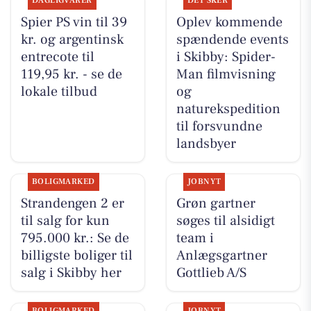
DAGLIGVARER
DET SKER
Spier PS vin til 39
Oplev kommende
kr. og argentinsk
spændende events
entrecote til
i Skibby: Spider-
119,95 kr. - se de
Man filmvisning
lokale tilbud
og
naturekspedition
til forsvundne
landsbyer
BOLIGMARKED
JOBNYT
Strandengen 2 er
Grøn gartner
til salg for kun
søges til alsidigt
795.000 kr.: Se de
team i
billigste boliger til
Anlægsgartner
salg i Skibby her
Gottlieb A/S
BOLIGMARKED
JOBNYT