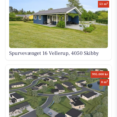
2
53 m
Spurvevænget 16 Vellerup, 4050 Skibby
995.000 kr
2
0 m