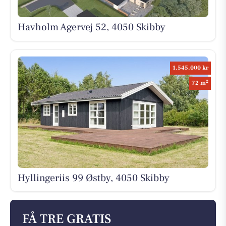
Havholm Agervej 52, 4050 Skibby
1.545.000 kr
2
72 m
Hyllingeriis 99 Østby, 4050 Skibby
FÅ TRE GRATIS