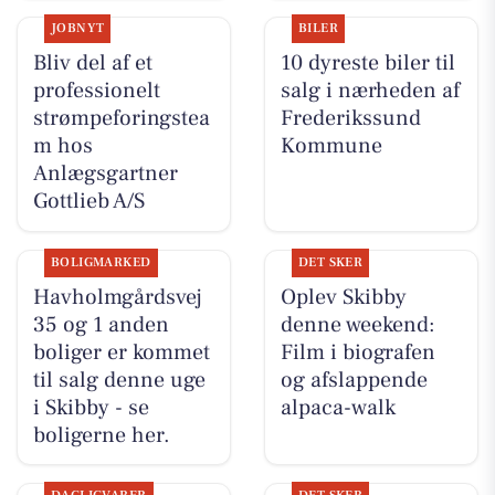
JOBNYT
BILER
Bliv del af et
10 dyreste biler til
professionelt
salg i nærheden af
strømpeforingstea
Frederikssund
m hos
Kommune
Anlægsgartner
Gottlieb A/S
BOLIGMARKED
DET SKER
Havholmgårdsvej
Oplev Skibby
35 og 1 anden
denne weekend:
boliger er kommet
Film i biografen
til salg denne uge
og afslappende
i Skibby - se
alpaca-walk
boligerne her.