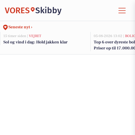
VORES
Skibby
Seneste nyt ›
15 timer siden |
VEJRET
05-08-2026 13:02 |
BOLI
Sol og vind i dag: Hold jakken klar
Top 6 over dyreste boli
Priser op til 17.000.0