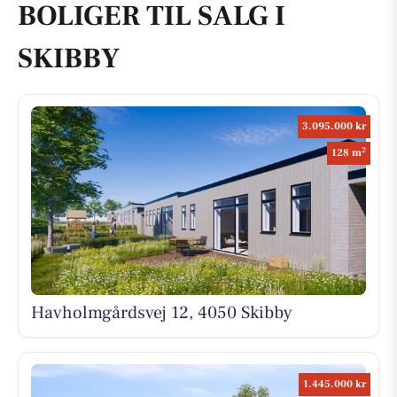
BOLIGER TIL SALG I
SKIBBY
3.095.000 kr
2
128 m
Havholmgårdsvej 12, 4050 Skibby
1.445.000 kr