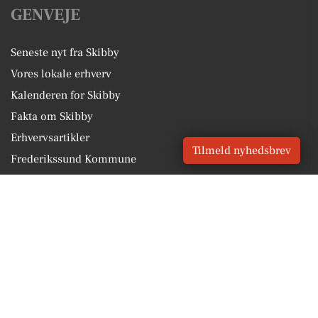
GENVEJE
Seneste nyt fra Skibby
Vores lokale erhverv
Kalenderen for Skibby
Fakta om Skibby
Erhvervsartikler
Tilmeld nyhedsbrev
Frederikssund Kommune
Få en gratis salgsvurdering
Sponsoreret indhold
Vores Digital © 2026
Kontakt VORES Digital
CVR: 41179082