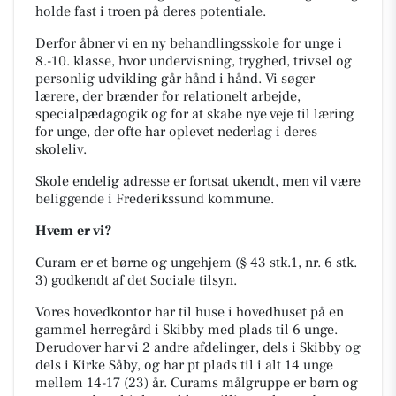
holde fast i troen på deres potentiale.
Derfor åbner vi en ny behandlingsskole for unge i
8.-10. klasse, hvor undervisning, tryghed, trivsel og
personlig udvikling går hånd i hånd. Vi søger
lærere, der brænder for relationelt arbejde,
specialpædagogik og for at skabe nye veje til læring
for unge, der ofte har oplevet nederlag i deres
skoleliv.
Skole endelig adresse er fortsat ukendt, men vil være
beliggende i Frederikssund kommune.
Hvem er vi?
Curam er et børne og ungehjem (§ 43 stk.1, nr. 6 stk.
3) godkendt af det Sociale tilsyn.
Vores hovedkontor har til huse i hovedhuset på en
gammel herregård i Skibby med plads til 6 unge.
Derudover har vi 2 andre afdelinger, dels i Skibby og
dels i Kirke Såby, og har pt plads til i alt 14 unge
mellem 14-17 (23) år. Curams målgruppe er børn og