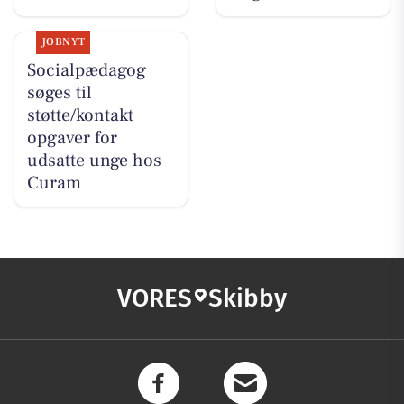
JOBNYT
Socialpædagog
søges til
støtte/kontakt
opgaver for
udsatte unge hos
Curam
VORES
Skibby