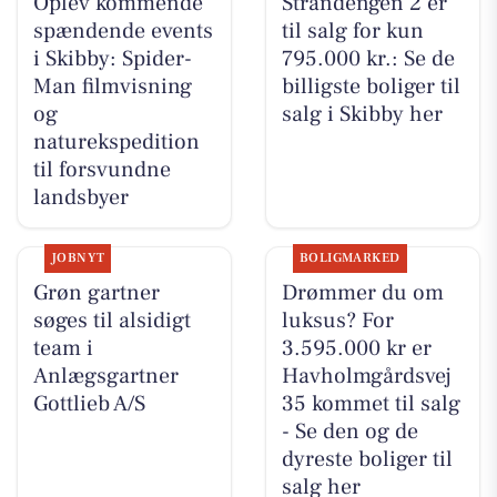
Oplev kommende
Strandengen 2 er
spændende events
til salg for kun
i Skibby: Spider-
795.000 kr.: Se de
Man filmvisning
billigste boliger til
og
salg i Skibby her
naturekspedition
til forsvundne
landsbyer
JOBNYT
BOLIGMARKED
Grøn gartner
Drømmer du om
søges til alsidigt
luksus? For
team i
3.595.000 kr er
Anlægsgartner
Havholmgårdsvej
Gottlieb A/S
35 kommet til salg
- Se den og de
dyreste boliger til
salg her