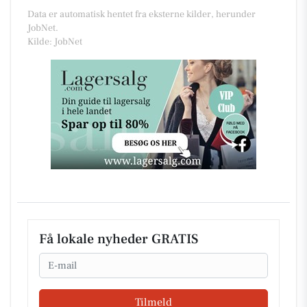
Data er automatisk hentet fra eksterne kilder, herunder
JobNet.
Kilde: JobNet
Få lokale nyheder GRATIS
Email
Tilmeld