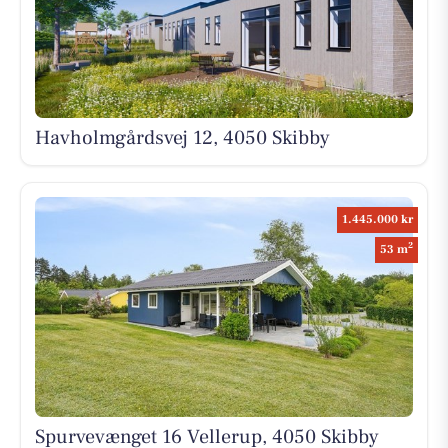
Havholmgårdsvej 12, 4050 Skibby
1.445.000 kr
2
53 m
Spurvevænget 16 Vellerup, 4050 Skibby