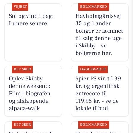
VEJRET
BOLIGMARKED
Sol og vind i dag:
Havholmgårdsvej
Lunere senere
35 og 1 anden
boliger er kommet
til salg denne uge
i Skibby - se
boligerne her.
DET SKER
DAGLIGVARER
Oplev Skibby
Spier PS vin til 39
denne weekend:
kr. og argentinsk
Film i biografen
entrecote til
og afslappende
119,95 kr. - se de
alpaca-walk
lokale tilbud
DET SKER
BOLIGMARKED