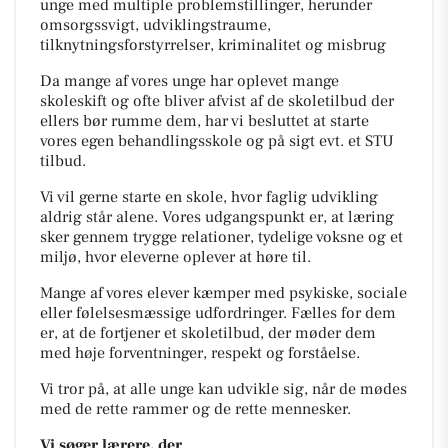
unge med multiple problemstillinger, herunder
omsorgssvigt, udviklingstraume,
tilknytningsforstyrrelser, kriminalitet og misbrug
Da mange af vores unge har oplevet mange
skoleskift og ofte bliver afvist af de skoletilbud der
ellers bør rumme dem, har vi besluttet at starte
vores egen behandlingsskole og på sigt evt. et STU
tilbud.
Vi vil gerne starte en skole, hvor faglig udvikling
aldrig står alene. Vores udgangspunkt er, at læring
sker gennem trygge relationer, tydelige voksne og et
miljø, hvor eleverne oplever at høre til.
Mange af vores elever kæmper med psykiske, sociale
eller følelsesmæssige udfordringer. Fælles for dem
er, at de fortjener et skoletilbud, der møder dem
med høje forventninger, respekt og forståelse.
Vi tror på, at alle unge kan udvikle sig, når de mødes
med de rette rammer og de rette mennesker.
Vi søger lærere, der