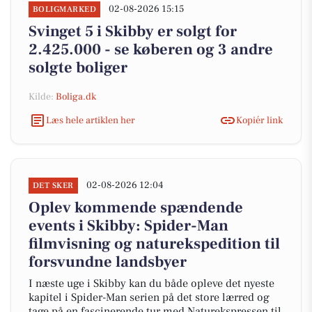
02-08-2026 15:15
BOLIGMARKED
Svinget 5 i Skibby er solgt for
2.425.000 - se køberen og 3 andre
solgte boliger
Kilde:
Boliga.dk
Læs hele artiklen her
Kopiér link
02-08-2026 12:04
DET SKER
Oplev kommende spændende
events i Skibby: Spider-Man
filmvisning og naturekspedition til
forsvundne landsbyer
I næste uge i Skibby kan du både opleve det nyeste
kapitel i Spider-Man serien på det store lærred og
tage på en fascinerende tur med Naturekspressen til