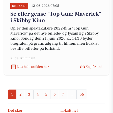
12-06-2026 07:05
DET SKER
Se eller gense "Top Gun: Maverick"
i Skibby Kino
Oplev den spektakulære 2022-film "Top Gun:
Maverick" på det nye billede- og lysanlæg i Skibby
Kino. Søndag den 21. juni 2026 kl. 14.30 byder
biografen på gratis adgang til filmen, men husk at
bestille billetter på forhånd.
Kilde: Kultunaut
Læs hele artiklen her
Kopiér link
1
2
3
4
5
6
7
...
56
Det sker
Lokalt nyt