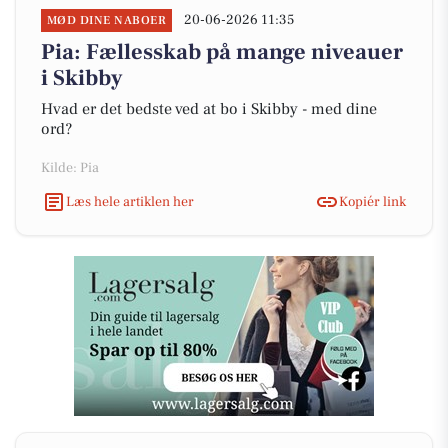
20-06-2026 11:35
MØD DINE NABOER
Pia: Fællesskab på mange niveauer
i Skibby
Hvad er det bedste ved at bo i Skibby - med dine
ord?
Kilde: Pia
Læs hele artiklen her
Kopiér link