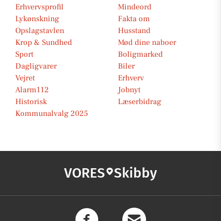
Erhvervsprofil
Mindeord
Lykønskning
Fakta om
Opslagstavlen
Husstand
Krop & Sundhed
Mød dine naboer
Sport
Boligmarked
Dagligvarer
Biler
Vejret
Erhverv
Alarm112
Jobnyt
Historisk
Læserbidrag
Kommunalvalg 2025
VORES
Skibby