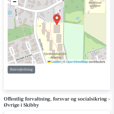
−
Leaflet
|
©
OpenStreetMap
contributors
Rutevejledning
Offentlig forvaltning, forsvar og socialsikring -
Øvrige i Skibby