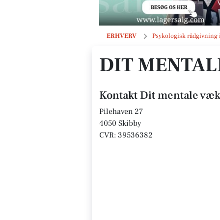
Dit mentale væksthus
ERHVERV
Psykologisk rådgivning 
DIT MENTA
Kontakt Dit mentale væ
Pilehaven 27
4050 Skibby
CVR: 39536382