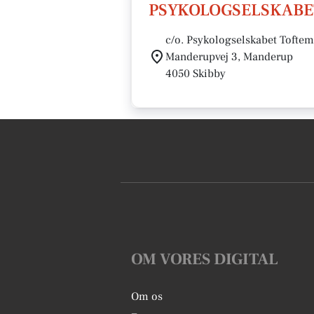
PSYKOLOGSELSKABE
c/o. Psykologselskabet Tofte
Manderupvej 3, Manderup
4050 Skibby
OM VORES DIGITAL
Om os