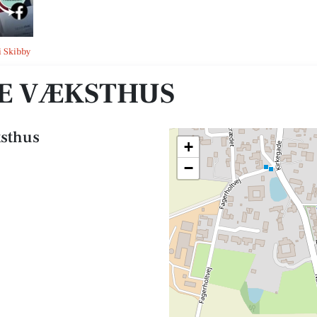
i Skibby
LE VÆKSTHUS
ksthus
+
−