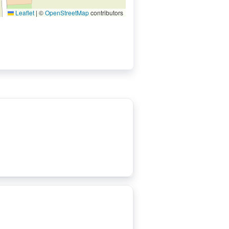
Leaflet
|
©
OpenStreetMap
contributors