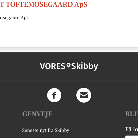
T TOFTEMOSEGAARD ApS
mosegaard Aps
VORES
Skibby
GENVEJE
BLI
Få l
Seneste nyt fra Skibby