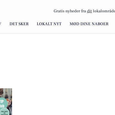
Gratis nyheder fra
dit
lokalområde
V
DET SKER
LOKALT NYT
MØD DINE NABOER