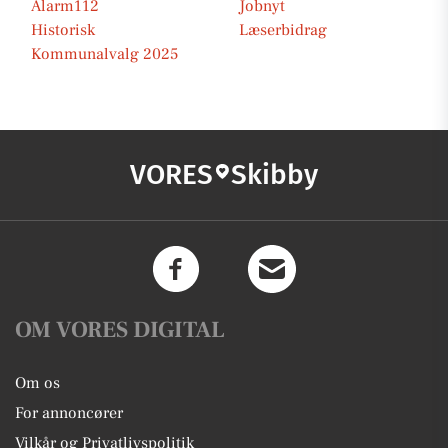
Alarm112
Jobnyt
Historisk
Læserbidrag
Kommunalvalg 2025
VORES
Skibby
OM VORES DIGITAL
Om os
For annoncører
Vilkår og Privatlivspolitik