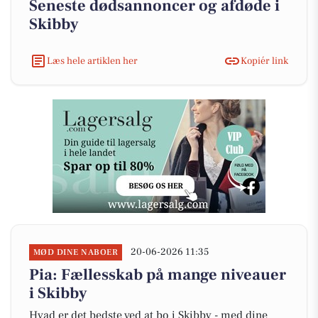
Seneste dødsannoncer og afdøde i
Skibby
Læs hele artiklen her
Kopiér link
20-06-2026 11:35
MØD DINE NABOER
Pia: Fællesskab på mange niveauer
i Skibby
Hvad er det bedste ved at bo i Skibby - med dine