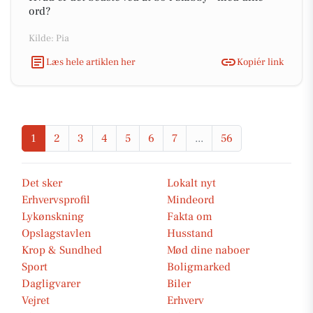
ord?
Kilde: Pia
Læs hele artiklen her
Kopiér link
1
2
3
4
5
6
7
...
56
Det sker
Lokalt nyt
Erhvervsprofil
Mindeord
Lykønskning
Fakta om
Opslagstavlen
Husstand
Krop & Sundhed
Mød dine naboer
Sport
Boligmarked
Dagligvarer
Biler
Vejret
Erhverv